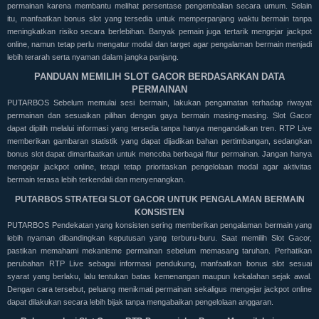
permainan karena membantu melihat persentase pengembalian secara umum. Selain
itu, manfaatkan bonus slot yang tersedia untuk memperpanjang waktu bermain tanpa
meningkatkan risiko secara berlebihan. Banyak pemain juga tertarik mengejar jackpot
online, namun tetap perlu mengatur modal dan target agar pengalaman bermain menjadi
lebih terarah serta nyaman dalam jangka panjang.
PANDUAN MEMILIH SLOT GACOR BERDASARKAN DATA
PERMAINAN
PUTARBOS Sebelum memulai sesi bermain, lakukan pengamatan terhadap riwayat
permainan dan sesuaikan pilihan dengan gaya bermain masing-masing. Slot Gacor
dapat dipilih melalui informasi yang tersedia tanpa hanya mengandalkan tren. RTP Live
memberikan gambaran statistik yang dapat dijadikan bahan pertimbangan, sedangkan
bonus slot dapat dimanfaatkan untuk mencoba berbagai fitur permainan. Jangan hanya
mengejar jackpot online, tetapi tetap prioritaskan pengelolaan modal agar aktivitas
bermain terasa lebih terkendali dan menyenangkan.
PUTARBOS STRATEGI SLOT GACOR UNTUK PENGALAMAN BERMAIN
KONSISTEN
PUTARBOS Pendekatan yang konsisten sering memberikan pengalaman bermain yang
lebih nyaman dibandingkan keputusan yang terburu-buru. Saat memilih Slot Gacor,
pastikan memahami mekanisme permainan sebelum memasang taruhan. Perhatikan
perubahan RTP Live sebagai informasi pendukung, manfaatkan bonus slot sesuai
syarat yang berlaku, lalu tentukan batas kemenangan maupun kekalahan sejak awal.
Dengan cara tersebut, peluang menikmati permainan sekaligus mengejar jackpot online
dapat dilakukan secara lebih bijak tanpa mengabaikan pengelolaan anggaran.