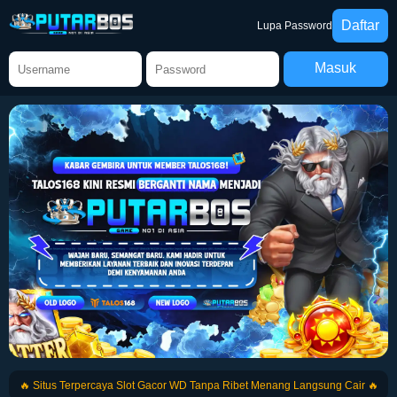
Daftar
Lupa Password
Masuk
🔥 Situs Terpercaya Slot Gacor WD Tanpa Ribet Menang Langsung Cair 🔥