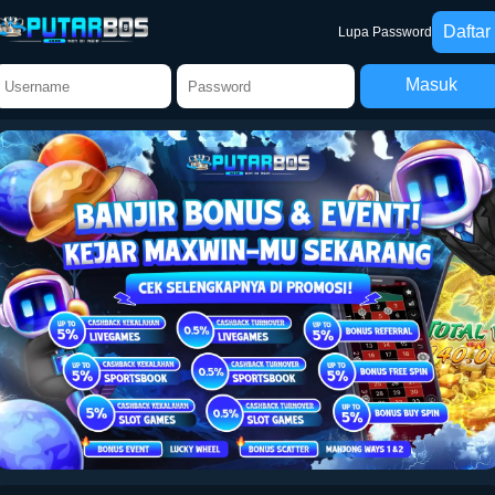
Daftar
Lupa Password
Masuk