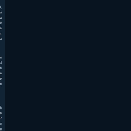
r,
si
na
ot
ra
ur
ka
an
ui
an
an
ap
an
ih
an
TP
lu
ng