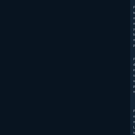
P
t
m
m
y
b
m
p
P
d
i
s
u
p
m
P
n
m
L
t