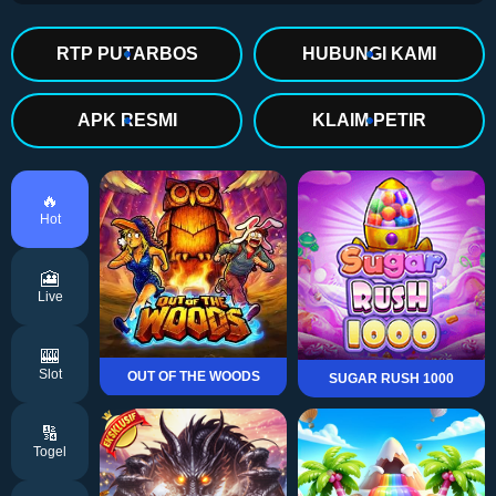
RTP PUTARBOS
HUBUNGI KAMI
APK RESMI
KLAIM PETIR
🔥
Hot
🎦
Live
🎰
Slot
OUT OF THE WOODS
SUGAR RUSH 1000
🔢
Togel