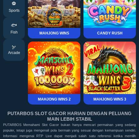
⚽
Sports
🐟
Fish
MAHJONG WINS
CANDY RUSH
🏹
Arcade
MAHJONG WINS 2
MAHJONG WINS 3
PUTARBOS SLOT GACOR HARIAN DENGAN PELUANG
MAIN LEBIH STABIL
PUTARBOS Memahami Slot Gacor bukan hanya mencari permainan yang sedang
populer, tetapi juga mengenali pola bermain yang sesuai dengan kemampuan sendiri.
Informasi mengenai RTP Live dapat menjadi salah satu referensi ketika memilih