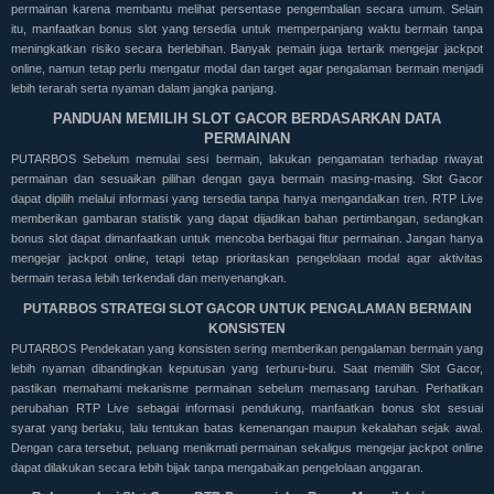
permainan karena membantu melihat persentase pengembalian secara umum. Selain
itu, manfaatkan bonus slot yang tersedia untuk memperpanjang waktu bermain tanpa
meningkatkan risiko secara berlebihan. Banyak pemain juga tertarik mengejar jackpot
online, namun tetap perlu mengatur modal dan target agar pengalaman bermain menjadi
lebih terarah serta nyaman dalam jangka panjang.
PANDUAN MEMILIH SLOT GACOR BERDASARKAN DATA
PERMAINAN
PUTARBOS Sebelum memulai sesi bermain, lakukan pengamatan terhadap riwayat
permainan dan sesuaikan pilihan dengan gaya bermain masing-masing. Slot Gacor
dapat dipilih melalui informasi yang tersedia tanpa hanya mengandalkan tren. RTP Live
memberikan gambaran statistik yang dapat dijadikan bahan pertimbangan, sedangkan
bonus slot dapat dimanfaatkan untuk mencoba berbagai fitur permainan. Jangan hanya
mengejar jackpot online, tetapi tetap prioritaskan pengelolaan modal agar aktivitas
bermain terasa lebih terkendali dan menyenangkan.
PUTARBOS STRATEGI SLOT GACOR UNTUK PENGALAMAN BERMAIN
KONSISTEN
PUTARBOS Pendekatan yang konsisten sering memberikan pengalaman bermain yang
lebih nyaman dibandingkan keputusan yang terburu-buru. Saat memilih Slot Gacor,
pastikan memahami mekanisme permainan sebelum memasang taruhan. Perhatikan
perubahan RTP Live sebagai informasi pendukung, manfaatkan bonus slot sesuai
syarat yang berlaku, lalu tentukan batas kemenangan maupun kekalahan sejak awal.
Dengan cara tersebut, peluang menikmati permainan sekaligus mengejar jackpot online
dapat dilakukan secara lebih bijak tanpa mengabaikan pengelolaan anggaran.