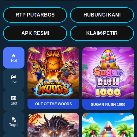
RTP PUTARBOS
HUBUNGI KAMI
APK RESMI
KLAIM PETIR
🔥
Hot
🎦
Live
🎰
Slot
OUT OF THE WOODS
SUGAR RUSH 1000
🔢
Togel