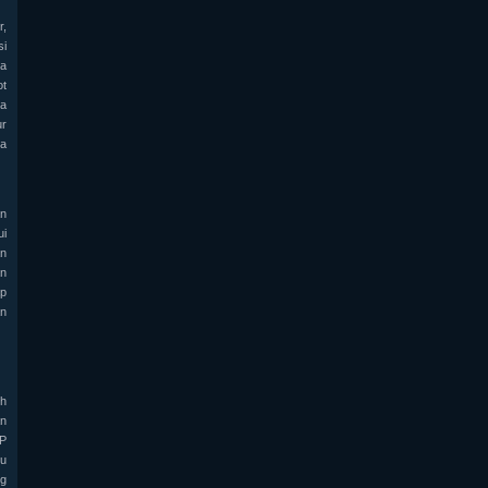
r,
si
na
ot
ra
ur
ka
an
ui
an
an
ap
an
ih
an
TP
lu
ng