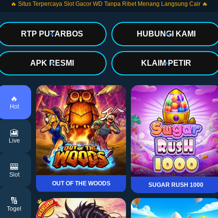
🔥 Situs Terpercaya Slot Gacor WD Tanpa Ribet Menang Langsung Cair 🔥
RTP PUTARBOS
HUBUNGI KAMI
APK RESMI
KLAIM PETIR
🔥
Hot
🎦
Live
🎰
Slot
OUT OF THE WOODS
SUGAR RUSH 1000
🔢
Togel