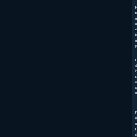
P
t
m
m
y
b
m
p
P
d
i
s
u
p
m
P
n
m
L
t