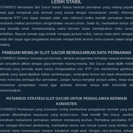
LEBIH STABIL
UTARBOS Memahami Slot Gacor bukan hanya mencari permainan yang sedang popule
etapi juga mengenali pola bermain yang sesuai dengan kemampuan sendiri. Informa
engenai RTP Live dapat menjadi salah satu referensi ketika memilih permainan kare
embantu melihat persentase pengembalian secara umum. Selain itu, manfaatkan bonus sl
ang tersedia untuk memperpanjang waktu bermain tanpa meningkatkan risiko seca
erlebihan. Banyak pemain juga tertarik mengejar jackpot online, namun tetap perlu mengat
odal dan target agar pengalaman bermain menjadi lebih terarah serta nyaman dalam jang
anjang.
PANDUAN MEMILIH SLOT GACOR BERDASARKAN DATA PERMAINAN
UTARBOS Sebelum memulai sesi bermain, lakukan pengamatan terhadap riwayat permain
an sesuaikan pilihan dengan gaya bermain masing-masing. Slot Gacor dapat dipilih melal
nformasi yang tersedia tanpa hanya mengandalkan tren. RTP Live memberikan gambar
tatistik yang dapat dijadikan bahan pertimbangan, sedangkan bonus slot dapat dimanfaatk
ntuk mencoba berbagai fitur permainan. Jangan hanya mengejar jackpot online, tetapi tet
rioritaskan pengelolaan modal agar aktivitas bermain terasa lebih terkendali d
enyenangkan.
PUTARBOS STRATEGI SLOT GACOR UNTUK PENGALAMAN BERMAIN
KONSISTEN
UTARBOS Pendekatan yang konsisten sering memberikan pengalaman bermain yang leb
yaman dibandingkan keputusan yang terburu-buru. Saat memilih Slot Gacor, pastik
emahami mekanisme permainan sebelum memasang taruhan. Perhatikan perubahan R
ive sebagai informasi pendukung, manfaatkan bonus slot sesuai syarat yang berlaku, la
entukan batas kemenangan maupun kekalahan sejak awal. Dengan cara tersebut, pelua