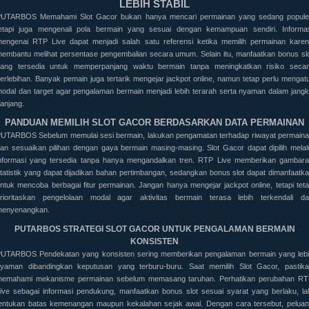
LEBIH STABIL
UTARBOS Memahami Slot Gacor bukan hanya mencari permainan yang sedang popule
etapi juga mengenali pola bermain yang sesuai dengan kemampuan sendiri. Informa
engenai RTP Live dapat menjadi salah satu referensi ketika memilih permainan kare
embantu melihat persentase pengembalian secara umum. Selain itu, manfaatkan bonus sl
ang tersedia untuk memperpanjang waktu bermain tanpa meningkatkan risiko seca
erlebihan. Banyak pemain juga tertarik mengejar jackpot online, namun tetap perlu mengat
odal dan target agar pengalaman bermain menjadi lebih terarah serta nyaman dalam jang
anjang.
PANDUAN MEMILIH SLOT GACOR BERDASARKAN DATA PERMAINAN
UTARBOS Sebelum memulai sesi bermain, lakukan pengamatan terhadap riwayat permain
an sesuaikan pilihan dengan gaya bermain masing-masing. Slot Gacor dapat dipilih melal
nformasi yang tersedia tanpa hanya mengandalkan tren. RTP Live memberikan gambar
tatistik yang dapat dijadikan bahan pertimbangan, sedangkan bonus slot dapat dimanfaatk
ntuk mencoba berbagai fitur permainan. Jangan hanya mengejar jackpot online, tetapi tet
rioritaskan pengelolaan modal agar aktivitas bermain terasa lebih terkendali d
enyenangkan.
PUTARBOS STRATEGI SLOT GACOR UNTUK PENGALAMAN BERMAIN
KONSISTEN
UTARBOS Pendekatan yang konsisten sering memberikan pengalaman bermain yang leb
yaman dibandingkan keputusan yang terburu-buru. Saat memilih Slot Gacor, pastik
emahami mekanisme permainan sebelum memasang taruhan. Perhatikan perubahan R
ive sebagai informasi pendukung, manfaatkan bonus slot sesuai syarat yang berlaku, la
entukan batas kemenangan maupun kekalahan sejak awal. Dengan cara tersebut, pelua