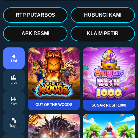
RTP PUTARBOS
HUBUNGI KAMI
APK RESMI
KLAIM PETIR
🔥
Hot
🎦
Live
🎰
Slot
OUT OF THE WOODS
SUGAR RUSH 1000
🔢
Togel