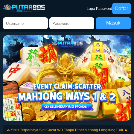
Daftar
Lupa Password
Masuk
🔥 Situs Terpercaya Slot Gacor WD Tanpa Ribet Menang Langsung Cair 🔥